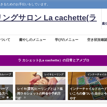
生きるためのお手伝いをしています。
ロン La cachette(ラ
癒
について
癒やしのメニュー
学びのメニュー
空き状況確
ラ カシェット(La cachette）の日常とアメブロ
カルハーブ
レイキヒーリング
インナーチャイル
ハーブ
レイキ(霊気)ヒーリングとは？福
インナーチャイルドカー
る方へ
岡ラカシェットの料金や予約方
いころの傷ついた自分と
法
やす
2019年7月27日
2022年1月21日