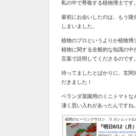
私の中で尊敬する植物博士です
最初にお会いしたのは、もう随
しまいました。
植物のプロというよりか植物博
植物に関する全般的な知識の中
言葉で説明してくださるのです
待ってましたとばかりに、玄関
だきました！
ベランダ菜園用のミニトマトな
凄く思い入れがあったんですね
福岡のヒーリングサロン ラ カシェット(La ca
『明日6/12（
https://ameblo.jp/lacache
明日6/12（月）は、13