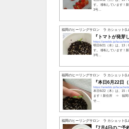
す。 移転しています！新
3号…
福岡のヒーリングサロン ラ カシェット(La ca
『トマトが発芽
https://ameblo.jp/lacache
明日6/21（水）は、13
す。 移転しています！新
3号…
福岡のヒーリングサロン ラ カシェット(La ca
『本日6月22日
https://ameblo.jp/lacache
本日6/22（木）は、15
ます！新住所 ⇒ 福岡市
せ…
福岡のヒーリングサロン ラ カシェット(La ca
『7月4日のご予