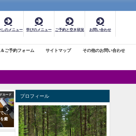
やしのメニュー
学びのメニュー
ご予約と空き状況
お問い合わせ
認＆ご予約フォーム
サイトマップ
その他のお問い合わせ
ドカード
星座別アロマ
レイキヒ
プロフィール
ドで幼
12星座別アロマのブレンドレシ
レイキ・アチューンメント(
今を癒
ピ☆安全な使い方や注意点
の受講料や特徴メリットに
て
2017年8月5日
2025年5月25日