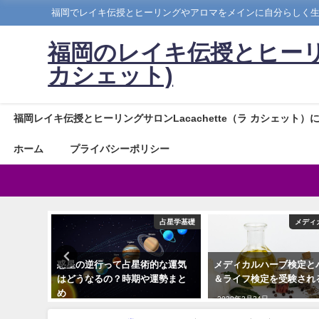
福岡でレイキ伝授とヒーリングやアロマをメインに自分らしく
福岡のレイキ伝授とヒーリングサ
カシェット)
福岡レイキ伝授とヒーリングサロンLacachette（ラ カシェット）
ホーム
プライバシーポリシー
キヒーリング
占星学基礎
メディ
ト(伝授)
惑星の逆行って占星術的な運気
メディカルハーブ検定と
トについ
はどうなるの？時期や運勢まと
＆ライフ検定を受験され
め
2020年2月24日
2019年2月8日