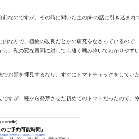
。
分前なのですが、その時に聞いた土のpHの話に引き込まれ
士的な方で、植物の改良だとかの研究をなさっているので
から、私の変な質問に対しても凄く噛み砕いてわかりやす
。
先でお顔を拝見するなり、すぐにトマトチェックをしてい
んですが、種から発芽させた初めてのトマトだったので、
。
chette)
月）のご予約可能時間』
tte2006/entry-12282933925.html
：00～、15：00～、18：30～のご予約が可能で