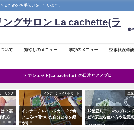
生きるためのお手伝いをしています。
ロン La cachette(ラ
癒
について
癒やしのメニュー
学びのメニュー
空き状況確
ラ カシェット(La cachette）の日常とアメブロ
ヒーリング
インナーチャイルドカード
星座
とは？福
インナーチャイルドカードで幼
12星座別アロマのブレン
予約方
いころの傷ついた自分と今を癒
ピ☆安全な使い方や注意
やす
2017年8月5日
2022年1月21日