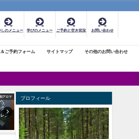
やしのメニュー
学びのメニュー
ご予約と空き状況
お問い合わせ
認＆ご予約フォーム
サイトマップ
その他のお問い合わせ
別アロマ
メディカルハーブ
レイキヒ
プロフィール
ドレシ
メディカルハーブ検定とハーブ
レイキ・アチューンメント(
点
＆ライフ検定を受験される方へ
の受講料や特徴メリットに
て
2020年2月24日
2025年5月25日