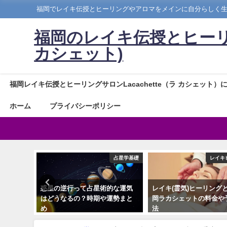
福岡でレイキ伝授とヒーリングやアロマをメインに自分らしく
福岡のレイキ伝授とヒーリングサ
カシェット)
福岡レイキ伝授とヒーリングサロンLacachette（ラ カシェット）
ホーム
プライバシーポリシー
キヒーリング
占星学基礎
レイキ
ト(伝授)
惑星の逆行って占星術的な運気
レイキ(霊気)ヒーリング
トについ
はどうなるの？時期や運勢まと
岡ラカシェットの料金や
め
法
2019年2月8日
2019年7月27日