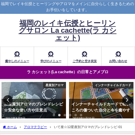
福岡でレイキ伝授とヒーリングやアロマをメインに自分らしく生きるための
お手伝いをしています。
福岡のレイキ伝授とヒーリン
グサロン La cachette(ラ カシ
ェット)
癒やしのメニュー
学びのメニュー
ご予約と空き状況
お問い合わせ
ラ カシェット(La cachette）の日常とアメブロ
インナーチャイルドカード
レイキヒーリング
インナーチャイルドカードで幼い
レイキ・アチューンメント(伝授)
ころの傷ついた自分と今を癒やす
の受講料や特徴メリットについて
2022年1月21日
2025年5月25日
ホーム
アロマテラピー
いて座☆12星座別アロマのブレンドレシピ-01