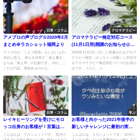
日常・コラム
アロマテラピー
アメブロの声ブログ☆2020年2月
アロマテラピー検定対応コース
まとめ＠ラカシェット福岡より
(11月1日用)開講のお知らせ@ラ
カシェット福岡
アメブロの「こえで投稿」もいよいよ3ヶ
2020年11月1日（日）に実施されるアロマ
月めに突入。 単なる日常の「覚え書き」
テラピー検定（オンライン試験）に対応す
ならぬ「覚え声」の記録です。 内心、こ
るアロマテラピー検定対応コースのお知ら
こだけの話、意味あるのかな...
せです。 ただし、1...
日常・コラム
学ぶ
レイキヒーリングを受けにモロ
お客様と向かった2021年後半の
ッコ出身のお客様が！言葉は通
新しいチャレンジに最初の実り
じなくてもなんとかなる
が！
こんばんは、ラカシェットです。 気付け
こんばんは、ラカシェットです。 10月に
ばすでにGWも終わりに差し掛かっており
入っても続いていた真夏日から一転してぐ