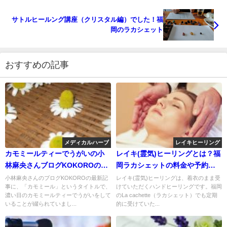
サトルヒールング講座（クリスタル編）でした！福
岡のラカシェット
おすすめの記事
メディカルハーブ
レイキヒーリング
カモミールティーでうがいの小
レイキ(霊気)ヒーリングとは？福
林麻央さんブログKOKOROの考
岡ラカシェットの料金や予約方
察
法
小林麻央さんのブログKOKOROの最新記
レイキ(霊気)ヒーリングは、着衣のまま受
事に、「カモミール」というタイトルで、
けていただくハンドヒーリングです。福岡
濃い目のカモミールティーでうがいをして
のLa cachette（ラカシェット）でも定期
いることが綴られていまし...
的に受けていた...