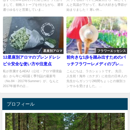
まして、朝晩ストーブを付けながら、通常
んと気温が下がって、私の大好きな季節が
通りゆるりと営業していま...
始まりました！ 寒い外...
星座別アロマ
フラワーエッセンス
12星座別アロマのブレンドレシ
前向きな1歩を踏み出すためのバ
ピ☆安全な使い方や注意点
ッチフラワーレメディのブレン
ドレシピ
私が所属するAEAJ（公社・アロマ環境協
こんにちは、ラカシェットです。 先日、
会）から年に4回届く季刊誌の最新号
人生初！海外（カナダ）に在住の日本人の
（No.84・2017年Summer）が、なんと
先生からガッツリ2時間ちょっとの個別コ
2017年後半の占...
ンサルを受けました。 ...
プロフィール