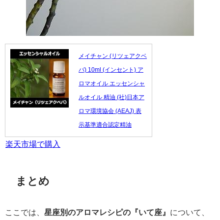
メイチャン (リツェアクベ
バ) 10ml (インセント) ア
ロマオイル エッセンシャ
ルオイル 精油 (社)日本ア
ロマ環境協会 (AEAJ) 表
示基準適合認定精油
楽天市場で購入
まとめ
ここでは、
星座別のアロマレシピの『いて座』
について、