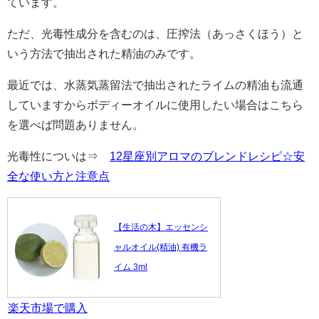
ています。
ただ、光毒性成分を含むのは、圧搾法（あっさくほう）と
いう方法で抽出された精油のみです。
最近では、水蒸気蒸留法で抽出されたライムの精油も流通
していますからボディーオイルに使用したい場合はこちら
を選べば問題ありません。
光毒性についは⇒
12星座別アロマのブレンドレシピ☆安
全な使い方と注意点
【生活の木】エッセンシ
ャルオイル(精油) 有機ラ
イム 3ml
楽天市場で購入