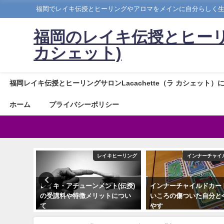
福岡でレイキ伝授とヒーリングやアロマをメインに自分らしく
福岡のレイキ伝授とヒーリングサ
カシェット)
福岡レイキ伝授とヒーリングサロンLacachette（ラ カシェット）
ホーム
プライバシーポリシー
ィカルハーブ
レイキヒーリング
インナーチャイ
とハーブ
レイキ・アチューンメント(伝授)
インナーチャイルドカー
れる方へ
の受講料や特徴メリットについ
いころの傷ついた自分と
て
やす
2025年5月25日
2022年1月21日