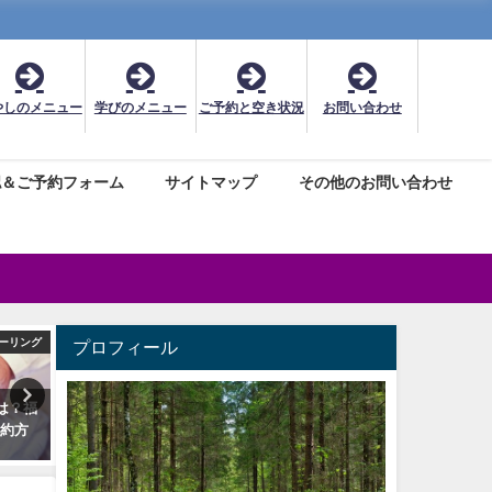
やしのメニュー
学びのメニュー
ご予約と空き状況
お問い合わせ
認＆ご予約フォーム
サイトマップ
その他のお問い合わせ
ーリング
占星学基礎
メディカ
プロフィール
は？福
惑星の逆行って占星術的な運気
メディカルハーブ検定とハ
予約方
はどうなるの？時期や運勢まと
＆ライフ検定を受験される
め
2020年2月24日
2019年2月8日