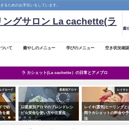
生きるためのお手伝いをしています。
ロン La cachette(ラ
癒
について
癒やしのメニュー
学びのメニュー
空き状況確
ラ カシェット(La cachette）の日常とアメブロ
ルドカード
星座別アロマ
レイキヒ
ドで幼
12星座別アロマのブレンドレシ
レイキ(霊気)ヒーリングと
今を癒
ピ☆安全な使い方や注意点
岡ラカシェットの料金や
法
2017年8月5日
2019年7月27日