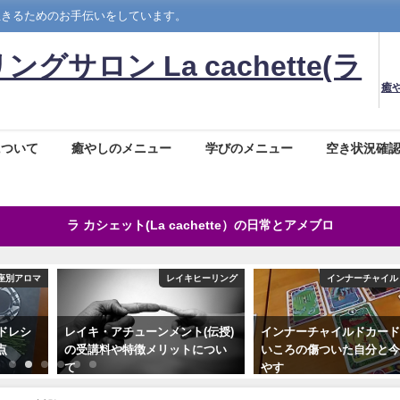
生きるためのお手伝いをしています。
ロン La cachette(ラ
癒
について
癒やしのメニュー
学びのメニュー
空き状況確
ラ カシェット(La cachette）の日常とアメブロ
座別アロマ
レイキヒーリング
インナーチャイル
ドレシ
レイキ・アチューンメント(伝授)
インナーチャイルドカー
点
の受講料や特徴メリットについ
いころの傷ついた自分と
て
やす
2025年5月25日
2022年1月21日