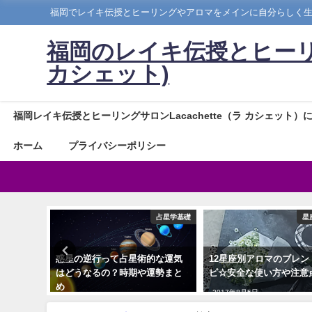
福岡でレイキ伝授とヒーリングやアロマをメインに自分らしく
福岡のレイキ伝授とヒーリングサ
カシェット)
福岡レイキ伝授とヒーリングサロンLacachette（ラ カシェット）
ホーム
プライバシーポリシー
キヒーリング
占星学基礎
星
グとは？福
惑星の逆行って占星術的な運気
12星座別アロマのブレン
や予約方
はどうなるの？時期や運勢まと
ピ☆安全な使い方や注意
め
2017年8月5日
2019年2月8日