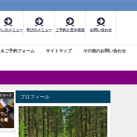
やしのメニュー
学びのメニュー
ご予約と空き状況
お問い合わせ
認＆ご予約フォーム
サイトマップ
その他のお問い合わせ
ドカード
メディカルハーブ
レイキヒ
プロフィール
ドで幼
メディカルハーブ検定とハーブ
レイキ(霊気)ヒーリングと
今を癒
＆ライフ検定を受験される方へ
岡ラカシェットの料金や予
法
2020年2月24日
2019年7月27日