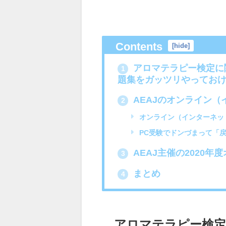
Contents
[
hide
]
アロマテラピー検定に
1
題集をガッツリやってお
AEAJのオンライン
2
オンライン（インターネッ
PC受験でドンづまって「
AEAJ主催の2020
3
まとめ
4
アロマテラピー検定