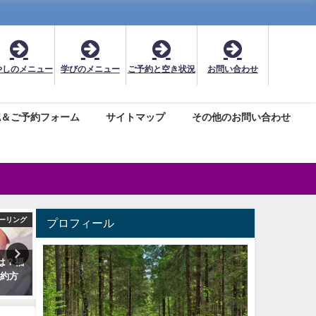
やしのメニュー
学びのメニュー
ご予約と空き状況
お問い合わせ
認＆ご予約フォーム
サイトマップ
その他のお問い合わせ
ーリング
レイキヒーリング
星座
プロフィール
は？福
レイキ・アチューンメント(伝授)
12星座別アロマのブレンド
予約方
の受講料や特徴メリットについ
ピ☆安全な使い方や注意点
て
2017年8月5日
2025年5月25日