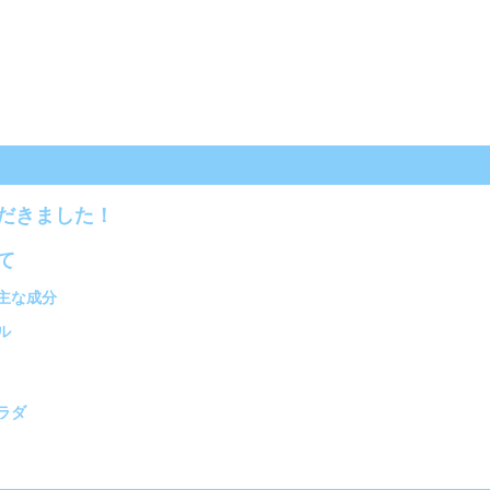
だきました！
て
主な成分
ル
ラダ