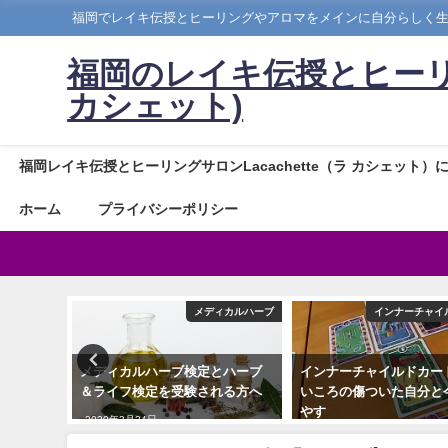
福岡でレイキ伝授とヒーリングやアロマをメインに自分らしく
福岡のレイキ伝授とヒーリングサ
カシェット)
福岡レイキ伝授とヒーリングサロンLacachette（ラ カシェット）
ホーム
プライバシーポリシー
星座別アロマ
メディカルハーブ
インナーチャイ
ンドレシ
メディカルハーブ検定とハーブ
インナーチャイルドカー
意点
＆ライフ検定を受験される方へ
いころの傷ついた自分と
やす
2020年2月24日
2022年1月21日