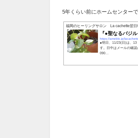
5年くらい前にホームセンター
福岡のヒーリングサロン La cachette翌日
『●聖なるバジ
https://ameblo.jp/lacache
●明日、11/23(日)は、
す。日中はメールの確
090…