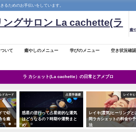
生きるためのお手伝いをしています。
ロン La cachette(ラ
癒
について
癒やしのメニュー
学びのメニュー
空き状況確
ラ カシェット(La cachette）の日常とアメブロ
ルドカード
占星学基礎
レイキヒ
ドで幼
惑星の逆行って占星術的な運気
レイキ(霊気)ヒーリングと
今を癒
はどうなるの？時期や運勢まと
岡ラカシェットの料金や
め
法
2019年2月8日
2019年7月27日