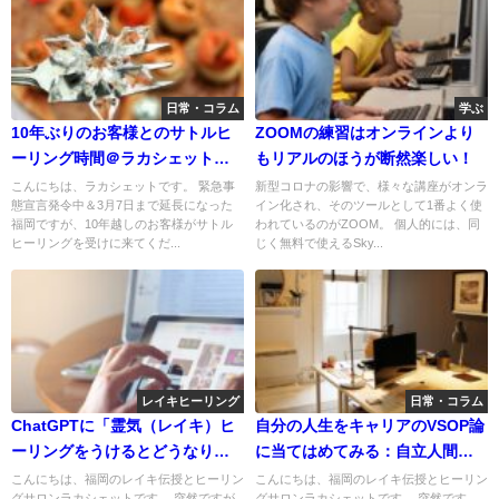
日常・コラム
学ぶ
10年ぶりのお客様とのサトルヒ
ZOOMの練習はオンラインより
ーリング時間＠ラカシェット福
もリアルのほうが断然楽しい！
岡
こんにちは、ラカシェットです。 緊急事
新型コロナの影響で、様々な講座がオンラ
態宣言発令中＆3月7日まで延長になった
イン化され、そのツールとして1番よく使
福岡ですが、10年越しのお客様がサトル
われているのがZOOM。 個人的には、同
ヒーリングを受けに来てくだ...
じく無料で使えるSky...
レイキヒーリング
日常・コラム
ChatGPTに「霊気（レイキ）ヒ
自分の人生をキャリアのVSOP論
ーリングをうけるとどうなりま
に当てはめてみる：自立人間の
すか？」と聞いてみた
すすめより
こんにちは、福岡のレイキ伝授とヒーリン
こんにちは、福岡のレイキ伝授とヒーリン
グサロンラカシェットです。 突然ですが
グサロンラカシェットです。 突然です