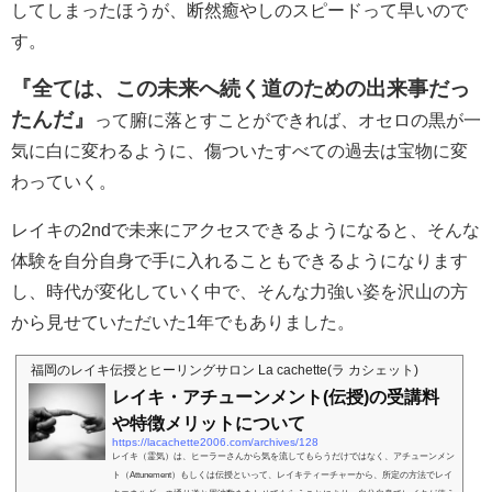
してしまったほうが、断然癒やしのスピードって早いので
す。
『全ては、この未来へ続く道のための出来事だっ
たんだ』
って腑に落とすことができれば、オセロの黒が一
気に白に変わるように、傷ついたすべての過去は宝物に変
わっていく。
レイキの2ndで未来にアクセスできるようになると、そんな
体験を自分自身で手に入れることもできるようになります
し、時代が変化していく中で、そんな力強い姿を沢山の方
から見せていただいた1年でもありました。
福岡のレイキ伝授とヒーリングサロン La cachette(ラ カシェット)
レイキ・アチューンメント(伝授)の受講料
や特徴メリットについて
https://lacachette2006.com/archives/128
レイキ（霊気）は、ヒーラーさんから気を流してもらうだけではなく、アチューンメン
ト（Attunement）もしくは伝授といって、レイキティーチャーから、所定の方法でレイ