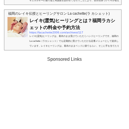
キエネルギーの通り道と周波数をあわせてもらうことにより、自分自身でレイキが使え
るようになります。La cachette（ラカシェット）ではレイキヒーリングと合わせて、ア
チューンメントも提供しています。アチューンメント（Attunement）とは？アチューン
福岡のレイキ伝授とヒーリングサロン La cachette(ラ カシェット)
メント（Attunement）とは、辞書によると「無線電波に波長を合わせる」などの意味で
レイキ(霊気)ヒーリングとは？福岡ラカシ
使われる言葉です。そして、ア...
ェットの料金や予約方法
https://lacachette2006.com/archives/117
レイキ(霊気)ヒーリングは、着衣のまま受けていただくハンドヒーリングです。福岡の
La cachette（ラカシェット）でも定期的に受けていただける定番メニューとして提供し
ています。レイキヒーリングは、着衣のままベッドに寝てもらい、そこに手を当てたり
かざしたりしながら気を流して整えていくだけで、整体などのように体に圧をかけたり
はしません。それなのに、なぜ？と思うくらい、深い癒しとリラックス効果を得ること
Sponsored Links
ができます。活用するのは、宇宙に存在する生命エネルギー。ヒーラーがパイプとなっ
て、沢山の宇宙エネルギーの中...