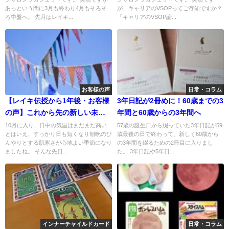
あっという間に3月も終わり4月もそろそ
が、キャリアのVSOPってご存知ですか？
ろ中盤へ。 先月はレイキ...
「キャリアのVSOP論...
お客様の声
日常・コラム
【レイキ伝授から1年後・お客様
3年日記が2冊めに！60歳までの3
の声】これから先の新しい未来
年間と60歳からの3年間へ
を作っていく
10月に入り、日中の気温はまだまだ高い
57歳の誕生日から綴っていた3年日記が59
とはいえ、すっかり日も短くなり朝晩のひ
歳最後の日で終わって、新しく60歳から
んやりとする肌寒さが心地よい季節になり
の3年間を綴るための2冊目に入りまし
ましたね。 そんな先日...
た。 3年日記や5年日...
インナーチャイルドカード
日常・コラム