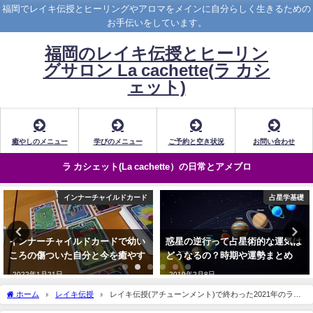
福岡でレイキ伝授とヒーリングやアロマをメインに自分らしく生きるための
お手伝いをしています。
福岡のレイキ伝授とヒーリン
グサロン La cachette(ラ カシ
ェット)
癒やしのメニュー
学びのメニュー
ご予約と空き状況
お問い合わせ
ラ カシェット(La cachette）の日常とアメブロ
占星学基礎
星座別アロマ
惑星の逆行って占星術的な運気は
12星座別アロマのブレンドレシピ
どうなるの？時期や運勢まとめ
☆安全な使い方や注意点
2019年2月8日
2017年8月5日
ホーム
レイキ伝授
レイキ伝授(アチューンメント)で終わった2021年のラカ
シェット＠福岡