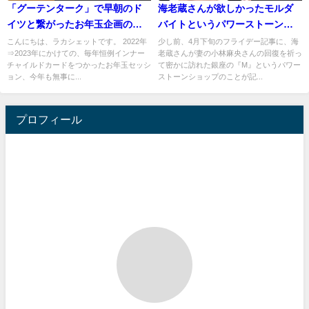
「グーテンターク」で早朝のド
海老蔵さんが欲しかったモルダ
イツと繋がったお年玉企画の最
バイトというパワーストーンに
終日。
ついて
こんにちは、ラカシェットです。 2022年
少し前、4月下旬のフライデー記事に、海
⇒2023年にかけての、毎年恒例インナー
老蔵さんが妻の小林麻央さんの回復を祈っ
チャイルドカードをつかったお年玉セッシ
て密かに訪れた銀座の『M』というパワー
ョン、今年も無事に...
ストーンショップのことが記...
プロフィール