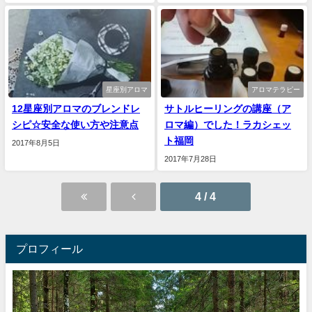
星座別アロマ
アロマテラピー
12星座別アロマのブレンドレ
サトルヒーリングの講座（ア
シピ☆安全な使い方や注意点
ロマ編）でした！ラカシェッ
ト福岡
2017年8月5日
2017年7月28日
4 / 4
プロフィール