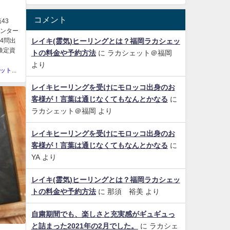
コメント
43
インター
4問出
レイキ(霊気)ヒーリングとは？福岡ラカシェッ
検定資
トの料金や予約方法
に
ラカシェット＠福岡
より
ラカシェット＠福岡
レイキヒーリングを受けにモロッコ出身のお
客様が！言葉は通じなくてもなんとかなる
に
ラカシェット＠福岡
より
レイキヒーリングを受けにモロッコ出身のお
客様が！言葉は通じなくてもなんとかなる
に
YA
より
レイキ(霊気)ヒーリングとは？福岡ラカシェッ
トの料金や予約方法
に
那須 裕美
より
自粛期間でも、楽しさと充実感がギュギュっ
と詰まった2021年の2月でした。
に
ラカシェ