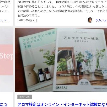
金の価格
2025年の3月31日をもって、 15年活動してきたAEAJのアロマテラ
・レベル
教室を辞めることにしました。 コロナ渦に、今の場所に引っ越しをし
ンド...
先に部屋へ入れたのが、AEAJの認定教室の証明書。 そして、それに
る精油やフラワ...
ラカシェット＠福岡
2025年4月7日
お知らせ
につ
アロマ検定はオンライン・インターネット試験にな