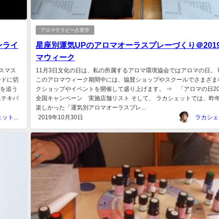
アロマテラピー占星学
ンライ
星座別運気UPのアロマオーラスプレーづくり＠201
マウィーク
スマス
11月3日文化の日は、私の所属するアロマ環境協会ではアロマの日。 
ードに切
このアロマウィーク期間中には、協賛ショップやスクールでさまざま
年を追う
クショップやイベントを開催して盛り上げます。 ⇒ 「アロマの日20
にテキパ
全国キャンペーン 実施店舗リスト そして、 ラカシェットでは、昨
楽しかった「運気別アロマオーラスプレ...
ラカシェット＠福岡
2019年10月30日