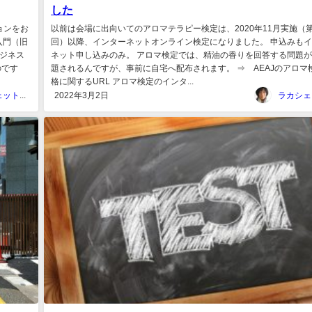
した
ョンをお
以前は会場に出向いてのアロマテラピー検定は、2020年11月実施（第
入門（旧
回）以降、インターネットオンライン検定になりました。 申込みも
ビジネス
ネット申し込みのみ。 アロマ検定では、精油の香りを回答する問題が
のです
題されるんですが、事前に自宅へ配布されます。 ⇒ AEAJのアロマ
格に関するURL アロマ検定のインタ...
ラカシェット＠福岡
2022年3月2日