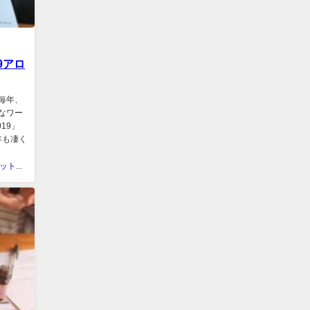
9アロ
毎年、
なワー
19」
年も凄く
ラカシェット＠福岡