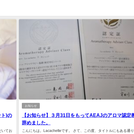
お知らせ
ト)の
【お知らせ】３月31日をもってAEAJのアロマ認定
辞めました。
ただいてお
こんにちは。Lacachetteです。 さて、この度、タイトルにもある通