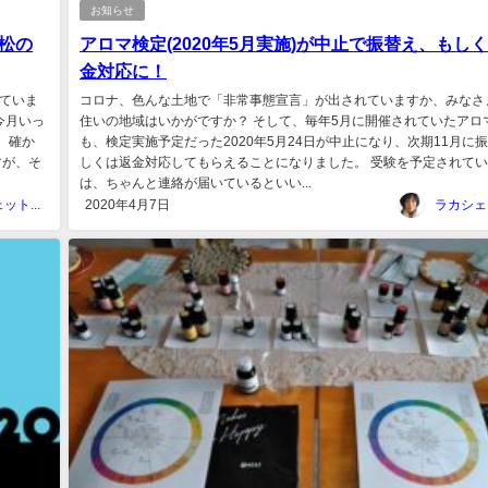
お知らせ
松の
アロマ検定(2020年5月実施)が中止で振替え、もし
金対応に！
していま
コロナ、色んな土地で「非常事態宣言」が出されていますか、みなさ
今月いっ
住いの地域はいかがですか？ そして、毎年5月に開催されていたアロ
 確か
も、検定実施予定だった2020年5月24日が中止になり、次期11月に
すが、そ
しくは返金対応してもらえることになりました。 受験を予定されて
は、ちゃんと連絡が届いているといい...
ラカシェット＠福岡
2020年4月7日