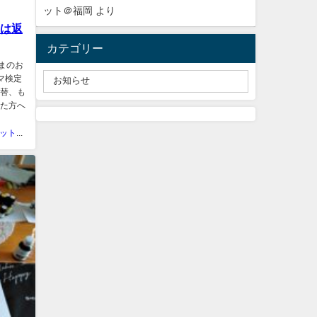
ット＠福岡
より
くは返
カテゴリー
まのお
マ検定
振替、も
いた方へ
ラカシェット＠福岡