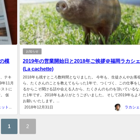
お知らせ
の模
2019年の営業開始日と2018年ご挨拶＠福岡ラカシ
(La cachette)
に、テキ
2018年も残すところ数時間となりました。 今年も、生徒さんやお客
9年11月
ら、たくさんのことを教えてもらった1年で、つくづく、この仕事を
キストに
るからこそ聞ける話や会える人から、たくさんのものを頂いているな
。 仮
た1年です。 2018年もありがとうございました。 そして2019年もよ
お願いいたします。...
ラカシェット＠福岡
2018年12月31日
1
2