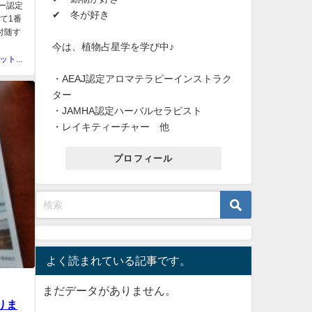
ピー認定
✔ 冬が好き
て1番
付随す
今は、植物占星学を学び中♪
ラカシェット＠福岡
・AEAJ認定アロマテラピーインストラク
ター
・JAMHA認定ハーバルセラピスト
・レイキティーチャー 他
プロフィール
よく読まれている記事です。
まだデータがありません。
りま