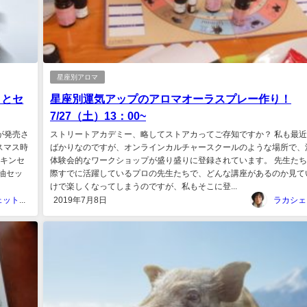
星座別アロマ
日とセ
星座別運気アップのアロマオーラスプレー作り！
7/27（土）13：00~
が発売さ
ストリートアカデミー、略してストアカってご存知ですか？ 私も最
スマス時
ばかりなのですが、オンラインカルチャースクールのような場所で、
ンキンセ
体験会的なワークショップが盛り盛りに登録されています。 先生た
油セッ
際すでに活躍しているプロの先生たちで、どんな講座があるのか見て
けで楽しくなってしまうのですが、私もそこに登...
ラカシェット＠福岡
2019年7月8日