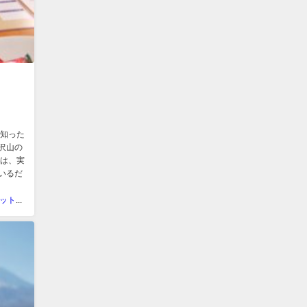
近知った
沢山の
ちは、実
いるだ
ラカシェット＠福岡