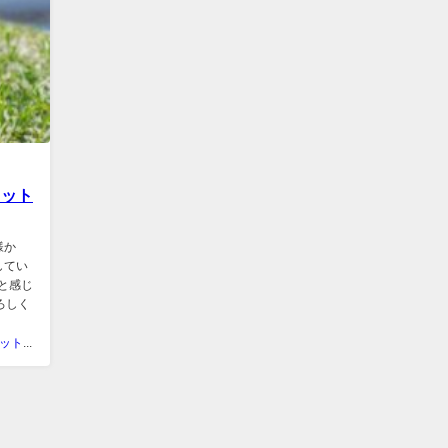
ェット
様か
してい
と感じ
ろしく
ラカシェット＠福岡