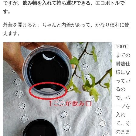
ですが、
飲み物を入れて持ち運びできる、エコボトルで
す。
外蓋を開けると、ちゃんと内蓋があって、かなり便利に使
えます。
100℃
までの
耐熱仕
様にな
ってい
るの
で、ハ
ーブを
入れ
て、そ
のまま