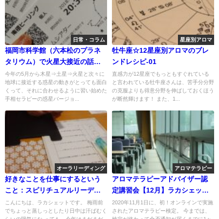
日常・コラム
星座別アロマ
福岡市科学館（六本松のプラネ
牡牛座☆12星座別アロマのブレ
タリウム）で火星大接近の話を
ンドレシピ-01
聞いてきた！
今年の5月から木星⇒土星⇒火星と次々に
直感力が12星座でもっともすぐれている
地球に接近する惑星の動きがとっても面白
と言われている牡牛座さんは、苦手分分野
くって、それに合わせるように習い始めた
の克服よりも得意分野を伸ばしておくほう
手相セラピーの惑星バージョ...
が断然輝けます！ また、1...
オーラリーディング
アロマテラピー
好きなことを仕事にするという
アロマテラピーアドバイザー認
こと：スピリチュアルリーディ
定講習会【12月】ラカシェット
ング
＠福岡
こんにちは、ラカシェットです。 梅雨前
2020年11月1日に、初！オンラインで実施
でちょっと蒸しっとしたり日中は汗ばむく
されたアロマテラピー検定。 今までは、