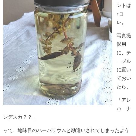
ントは
↑コ
レ。
写真撮
影用
に、テ
ーブル
に置い
ておい
たら、
「アレ
ハ ナ
ンデスカ？？」
って、地味目のハーバリウムと勘違いされてしまったよう