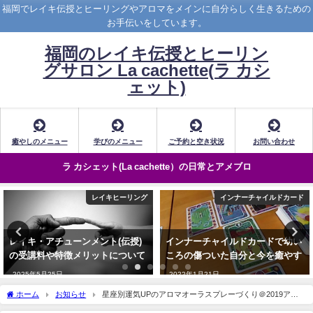
福岡でレイキ伝授とヒーリングやアロマをメインに自分らしく生きるための
お手伝いをしています。
福岡のレイキ伝授とヒーリン
グサロン La cachette(ラ カシ
ェット)
癒やしのメニュー
学びのメニュー
ご予約と空き状況
お問い合わせ
ラ カシェット(La cachette）の日常とアメブロ
インナーチャイルドカード
メディカルハーブ
インナーチャイルドカードで幼い
メディカルハーブ検定とハーブ＆
ころの傷ついた自分と今を癒やす
ライフ検定を受験される方へ
2022年1月21日
2020年2月24日
ホーム
お知らせ
星座別運気UPのアロマオーラスプレーづくり＠2019アロ
マウィーク