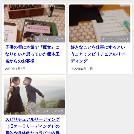
オーラリーディング
オーラリーディング
子供の頃に本気で『魔女』に
好きなことを仕事にするとい
なりたいと思っていた熊本玉
うこと：スピリチュアルリー
名からのお客様
ディング
2022年7月5日
2022年6月11日
オーラリーディング
スピリチュアルリーディング
（旧オーラリーディング）の
目的や具体的なセラピー内容